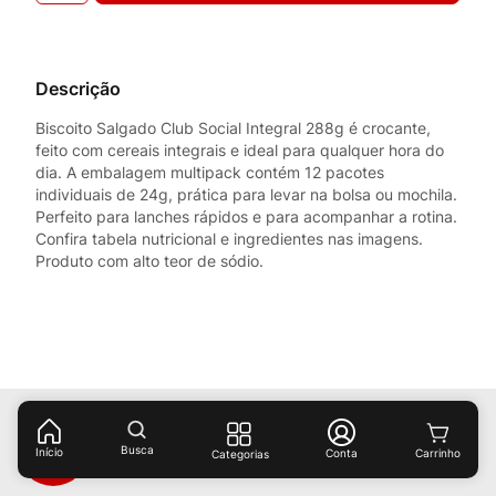
Descrição
Biscoito Salgado Club Social Integral 288g é crocante,
feito com cereais integrais e ideal para qualquer hora do
dia. A embalagem multipack contém 12 pacotes
individuais de 24g, prática para levar na bolsa ou mochila.
Perfeito para lanches rápidos e para acompanhar a rotina.
Confira tabela nutricional e ingredientes nas imagens.
Produto com alto teor de sódio.
Receba ofertas e descontos exclusivos!
Busca
Início
Conta
Categorias