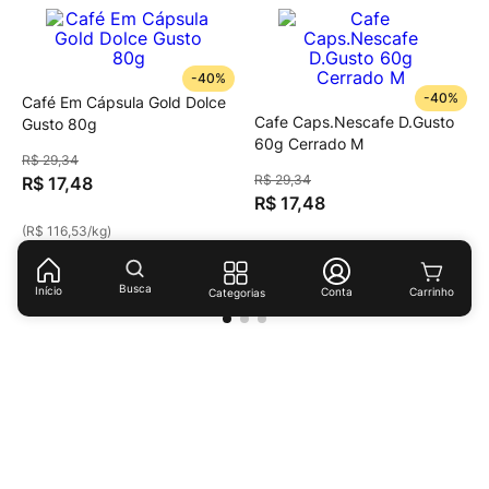
-
40%
-
40%
Café Em Cápsula Gold Dolce
Cafe Caps.Nescafe D.Gusto
Gusto 80g
60g Cerrado M
R$
29
,
34
R$
29
,
34
R$
17
,
48
R$
17
,
48
(
R$ 116,53
/
kg
)
(
R$ 291,33
/
kg
)
Busca
Início
Conta
Categorias
Receba ofertas e descontos exclusivos!