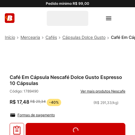
Pedido mínimo R$ 99,00
Mercearia
Cafés
Cápsulas Dolce Gusto
Café Em Cá
Café Em Cápsula Nescafé Dolce Gusto Espresso
10 Cápsulas
Código:
1789490
Nescafe
R$
17
,
48
R$
29
,
34
-
40%
(
R$ 291,33
/
kg
)
Formas de pagamento