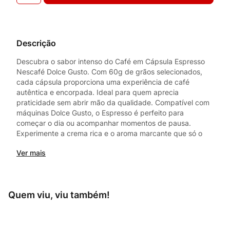
Descrição
Descubra o sabor intenso do Café em Cápsula Espresso
Nescafé Dolce Gusto. Com 60g de grãos selecionados,
cada cápsula proporciona uma experiência de café
autêntica e encorpada. Ideal para quem aprecia
praticidade sem abrir mão da qualidade. Compatível com
máquinas Dolce Gusto, o Espresso é perfeito para
começar o dia ou acompanhar momentos de pausa.
Experimente a crema rica e o aroma marcante que só o
Nescafé pode oferecer. Aproveite a conveniência e o
Ver mais
sabor em cada xícara.
Quem viu, viu também!