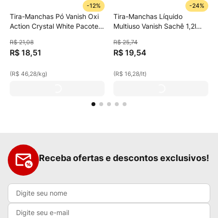
-
12%
-
24%
Tira-Manchas Pó Vanish Oxi
Tira-Manchas Líquido
Action Crystal White Pacote
Multiuso Vanish Sachê 1,2l
400g Refil Econômico
Super Economia
R$
21
,
08
R$
25
,
74
R$
18
,
51
R$
19
,
54
(
R$ 46,28
/
kg
)
(
R$ 16,28
/
lt
)
Receba ofertas e descontos exclusivos!