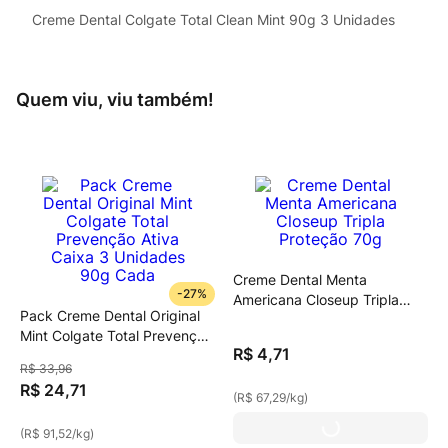
Creme Dental Colgate Total Clean Mint 90g 3 Unidades
Quem viu, viu também!
Creme Dental Menta
-
27%
Americana Closeup Tripla
Pack Creme Dental Original
Proteção 70g
Mint Colgate Total Prevenção
R$
4
,
71
Ativa Caixa 3 Unidades 90g
R$
33
,
96
Cada
R$
24
,
71
(
R$ 67,29
/
kg
)
(
R$ 91,52
/
kg
)