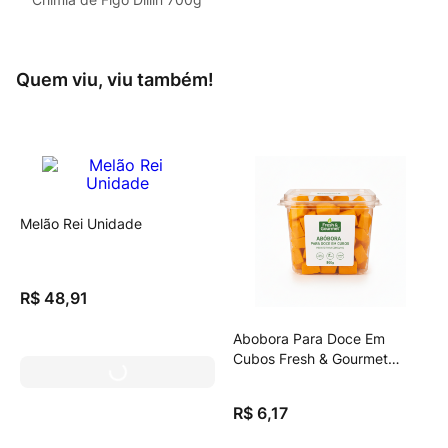
Quem viu, viu também!
Melão Rei Unidade
R$
48
,
91
Abobora Para Doce Em
Cubos Fresh & Gourmet
500g.
R$
6
,
17