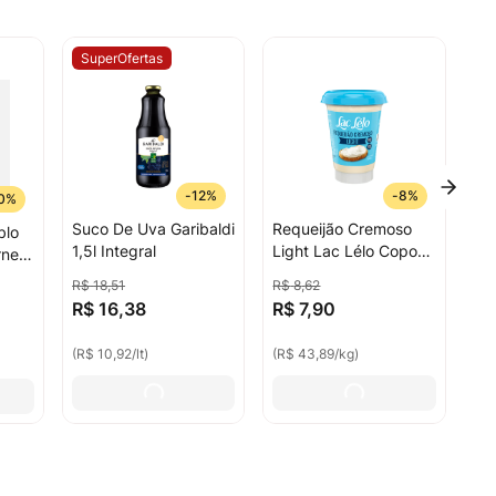
SuperOfertas
-
12%
-
8%
0%
Suco De Uva Garibaldi
Requeijão Cremoso
blo
1,5l Integral
Light Lac Lélo Copo
rnet
180g
R$
18
,
51
R$
8
,
62
R$
16
,
38
R$
7
,
90
(
R$ 10,92
/
lt
)
(
R$ 43,89
/
kg
)