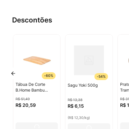
Descontões
-
60%
-
54%
Tábua De Corte
Prat
Sagu Yoki 500g
B.Home Bambu
Tram
27x20cm
Porc
R$
51
,
49
R$
3
R$
13
,
38
R$
20
,
59
R$
R$
6
,
15
(
R$ 12,30
/
kg
)