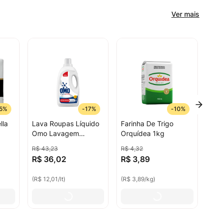
Ver mais
5%
-
17%
-
10%
lla
Lava Roupas Líquido
Farinha De Trigo
Omo Lavagem
Orquídea 1kg
Perfeita Galão 3l
R$
43
,
23
R$
4
,
32
R$
36
,
02
R$
3
,
89
(
R$ 12,01
/
lt
)
(
R$ 3,89
/
kg
)