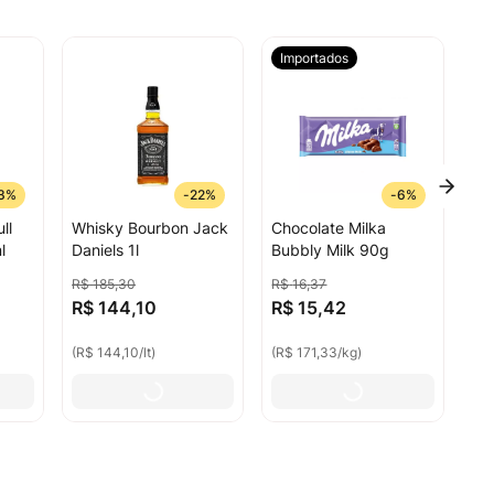
Importados
3%
-
22%
-
6%
ll
Whisky Bourbon Jack
Chocolate Milka
l
Daniels 1l
Bubbly Milk 90g
R$
185
,
30
R$
16
,
37
R$
144
,
10
R$
15
,
42
(
R$ 144,10
/
lt
)
(
R$ 171,33
/
kg
)