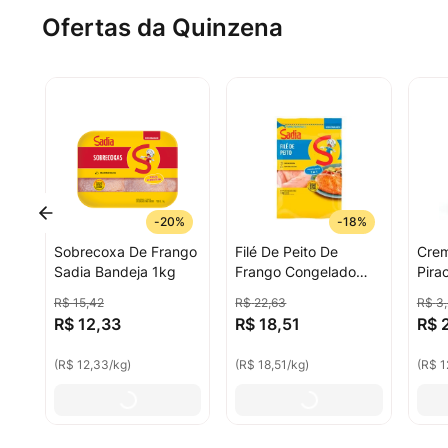
Ofertas da Quinzena
-
20%
-
18%
Sobrecoxa De Frango
Filé De Peito De
Crem
Sadia Bandeja 1kg
Frango Congelado
Pira
Sem Pele Sem Osso
R$
15
,
42
R$
22
,
63
R$
3
,
Sadia 1kg
R$
12
,
33
R$
18
,
51
R$
(
R$ 12,33
/
kg
)
(
R$ 18,51
/
kg
)
(
R$ 1