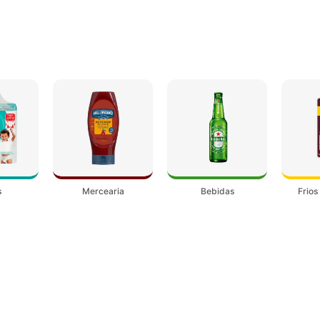
s
Mercearia
Bebidas
Frios