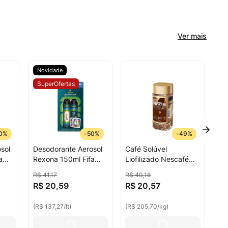
Ver mais
Novidade
SuperOfertas
0%
-
50%
-
49%
sol
Desodorante Aerosol
Café Solúvel
a
Rexona 150ml Fifa
Liofilizado Nescafé
to
Invisible + Impacto
Gold Vidro 100g
R$
41
,
17
R$
40
,
16
e
Com 2 Pacotes De
R$
20
,
59
R$
20
,
57
Figurinhas
(
R$ 137,27
/
lt
)
(
R$ 205,70
/
kg
)