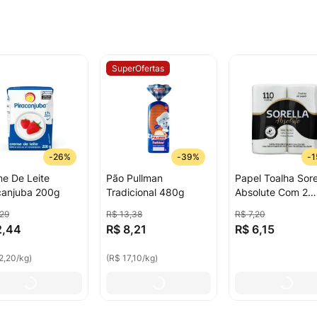
SuperOfertas
-
26%
-
39%
-
1
e De Leite
Pão Pullman
Papel Toalha Sore
canjuba 200g
Tradicional 480g
Absolute Com 2
Unidades
29
R$
13
,
38
R$
7
,
20
2
,
44
R$
8
,
21
R$
6
,
15
2,20
/
kg
)
(
R$ 17,10
/
kg
)