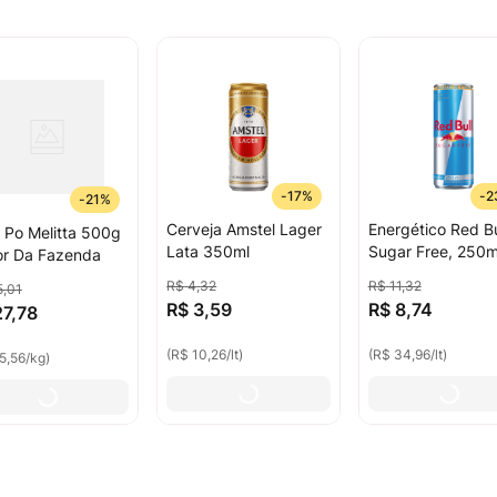
-
17%
-
2
-
21%
Cerveja Amstel Lager
Energético Red Bu
 Po Melitta 500g
Lata 350ml
Sugar Free, 250m
r Da Fazenda
R$
4
,
32
R$
11
,
32
5
,
01
R$
3
,
59
R$
8
,
74
27
,
78
(
R$ 10,26
/
lt
)
(
R$ 34,96
/
lt
)
5,56
/
kg
)