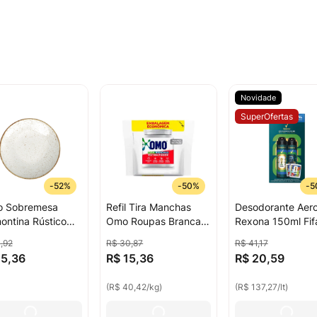
Novidade
SuperOfertas
-
52%
-
50%
-
5
o Sobremesa
Refil Tira Manchas
Desodorante Aero
ontina Rústico
Omo Roupas Brancas
Rexona 150ml Fif
elana 21cm
Extra Poder Sem
Xtracool + Impac
1
,
92
R$
30
,
87
R$
41
,
17
Cloro 380g
Com 2 Pacotes D
15
,
36
R$
15
,
36
R$
20
,
59
Embalagem
Figurinhas
Econômica
(
R$ 40,42
/
kg
)
(
R$ 137,27
/
lt
)