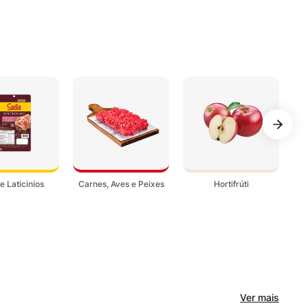
 e Laticiníos
Carnes, Aves e Peixes
Hortifrúti
Pa
Ver mais