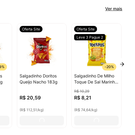
Ver mais
Oferta Site
Oferta Site
Leve 3 Pague 2
9%
-
20%
s
Salgadinho Doritos
Salgadinho De Milho
0g
Queijo Nacho 183g
Toque De Sal Marinho
Tostitos 110g
R$
10
,
29
R$
20
,
59
R$
8
,
21
(
R$ 112,51
/
kg
)
(
R$ 74,64
/
kg
)