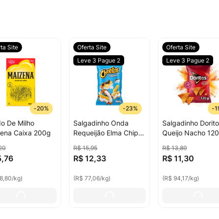
ta Site
Oferta Site
Oferta Site
Leve 3 Pague 2
Leve 3 Pague 2
-
20%
-
23%
-
1
o De Milho
Salgadinho Onda
Salgadinho Dorito
ena Caixa 200g
Requeijão Elma Chips
Queijo Nacho 12
Cheetos 160g
20
R$
15
,
95
R$
13
,
89
5
,
76
R$
12
,
33
R$
11
,
30
8,80
/
kg
)
(
R$ 77,06
/
kg
)
(
R$ 94,17
/
kg
)