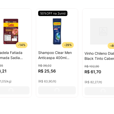
50%OFF na 2unid
-
14%
-
29%
-
4
adela Fatiada
Shampoo Clear Men
Vinho Chileno Dia
mada Sadia
Anticaspa 400ml
Black Tinto Cabe
íssimo 200g
Grátis 70ml
Sauvignon 750ml
55
R$
36
,
02
R$
102
,
90
8
,
21
R$
25
,
56
R$
61
,
70
1,05
/
kg
)
(
R$ 63,90
/
lt
)
(
R$ 82,27
/
lt
)