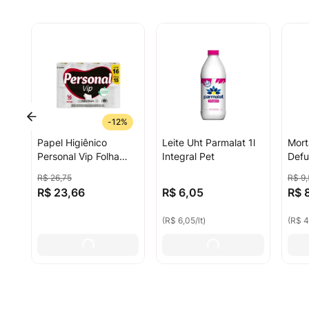
-
12%
Papel Higiênico
Leite Uht Parmalat 1l
Mort
Personal Vip Folha
Integral Pet
Defu
Dupla Leve 16 Pague
Solt
R$
26
,
75
R$
9
,
15 Unidades 30
R$
23
,
66
R$
6
,
05
R$
Metros
(
R$ 6,05
/
lt
)
(
R$ 4