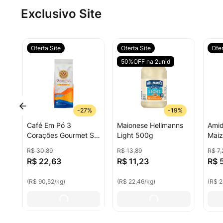
Exclusivo Site
Oferta Site
Oferta Site
Ofer
50%OFF na 2unid
-
27%
-
19%
Café Em Pó 3
Maionese Hellmanns
Amid
Corações Gourmet Sul
Light 500g
Maiz
De Minas 250g
R$
30
,
89
R$
13
,
89
R$
7
,
R$
22
,
63
R$
11
,
23
R$
(
R$ 90,52
/
kg
)
(
R$ 22,46
/
kg
)
(
R$ 2