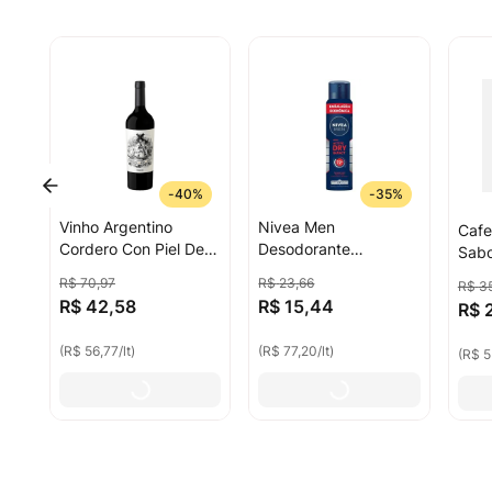
-
40%
-
35%
Vinho Argentino
Nivea Men
Cafe
Cordero Con Piel De
Desodorante
Sabo
Lobo Malbec 750ml
Antitranspirante
R$
70
,
97
R$
23
,
66
R$
3
Aerossol Active Dry
R$
42
,
58
R$
15
,
44
R$
Impact 200ml
(
R$ 56,77
/
lt
)
(
R$ 77,20
/
lt
)
(
R$ 5