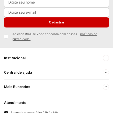
Cadastrar
Ao cadastrar-se você concorda com nossas
políticas de
privacidade.
Institucional
Sobre Nós
Central de ajuda
Nossas Lojas
Minha conta
Mais Buscados
Trabalhe conosco
Meus pedidos
Ofertas Exclusivas do Site
Privacidade e Segurança
Atendimento
Acompanhe seu pedido
Importados
Panfletos lojas físicas
Segunda a sexta-feira / 8h às 18h