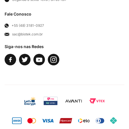
Frete e Entregas
Cortes Britânicos
Clube Bistek
Troca e Devoluções
Fale Conosco
Para Empresas
Televendas
Exercício de Direito
+55 (48) 3181-0927
sac@bistek.com.br
Fale Conosco
Siga-nos nas Redes