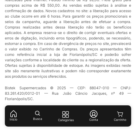
compras acima de R$ 550,00. As vendas estão sujeitas à análise e
confirmação de dados. Novos cadastros no site: a liberação para acesso
ao clube ocorre em até 6 horas. Para garantir os preços promocionais e
selos da campanha, aguarde a liberação antes de efetuar a compra.
Compras realizadas antes dessa liberação não terão os benefícios
aplicados. A empresa reserva-se o direito de corrigir eventuais ofertas e
erros de digitação, incluindo erros tipográficos, podendo, se necessário,
estornar a compra. Em caso de divergência de preços no site, prevalecerá
o valor exibido no Carrinho de Compras. Os preços apresentados têm
como referência inicial a loja de Florianópolis/SC e poderão sofrer
variações conforme a localidade do cliente ou a regionalização da oferta.
Ofertas sujeitas à disponibilidade de estoque. As imagens exibidas neste
site são meramente ilustrativas e podem não corresponder exatamente
aos produtos ou serviços oferecidos.
Bistek Supermercados © 2025 — CEP: 88047-010 — CNPJ:
83.261.420/0012-01 — Rua João Câncio Jacques, nº 49 —
Florianópolis/SC.
Busca
Início
Conta
Categorias