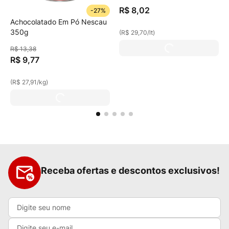
R$
8
,
02
-
27%
Achocolatado Em Pó Nescau
350g
(
R$ 29,70
/
lt
)
R$
13
,
38
R$
9
,
77
(
R$ 27,91
/
kg
)
Receba ofertas e descontos exclusivos!