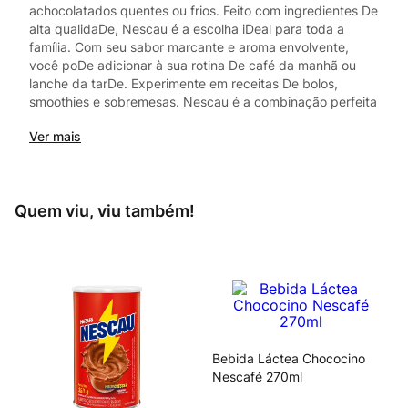
achocolatados quentes ou frios. Feito com ingredientes De
alta qualidaDe, Nescau é a escolha iDeal para toda a
família. Com seu sabor marcante e aroma envolvente,
você poDe adicionar à sua rotina De café da manhã ou
lanche da tarDe. Experimente em receitas De bolos,
smoothies e sobremesas. Nescau é a combinação perfeita
De sabor e nutrição. Aproveite a energia e o prazer em
Ver mais
cada colherada.
Quem viu, viu também!
Bebida Láctea Chococino
Nescafé 270ml