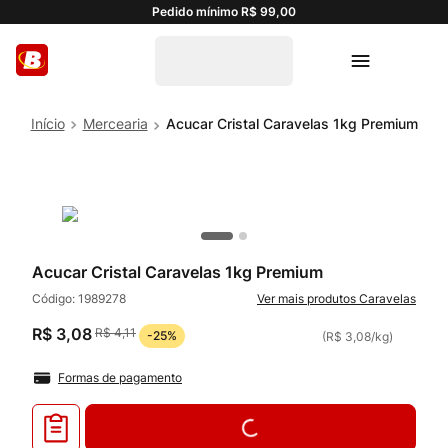
Pedido mínimo R$ 99,00
Mercearia
Acucar Cristal Caravelas 1kg Premium
Acucar Cristal Caravelas 1kg Premium
Código:
1989278
Caravelas
R$
3
,
08
R$
4
,
11
-
25%
(
R$ 3,08
/
kg
)
Formas de pagamento