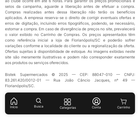
ao clube ocorre em até 6 horas. Para garantir os preços promocionais e
selos da campanha, aguarde a liberação antes de efetuar a compra.
Compras realizadas antes dessa liberação não terão os benefícios
aplicados. A empresa reserva-se o direito de corrigir eventuais ofertas e
erros de digitação, incluindo erros tipográficos, podendo, se necessário,
estornar a compra. Em caso de divergência de preços no site, prevalecerá
o valor exibido no Carrinho de Compras. Os preços apresentados têm
como referência inicial a loja de Florianópolis/SC e poderão sofrer
variações conforme a localidade do cliente ou a regionalização da oferta.
Ofertas sujeitas à disponibilidade de estoque. As imagens exibidas neste
site são meramente ilustrativas e podem não corresponder exatamente
aos produtos ou serviços oferecidos.
Bistek Supermercados © 2025 — CEP: 88047-010 — CNPJ:
83.261.420/0012-01 — Rua João Câncio Jacques, nº 49 —
Florianópolis/SC.
Busca
Início
Conta
Categorias