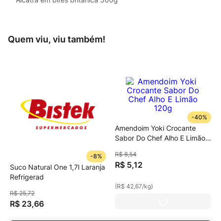
Quem viu, viu também!
-
40%
Amendoim Yoki Crocante
Sabor Do Chef Alho E Limão
120g
R$
8
,
54
-
8%
R$
5
,
12
Suco Natural One 1,7l Laranja
Refrigerad
(
R$ 42,67
/
kg
)
R$
25
,
72
R$
23
,
66