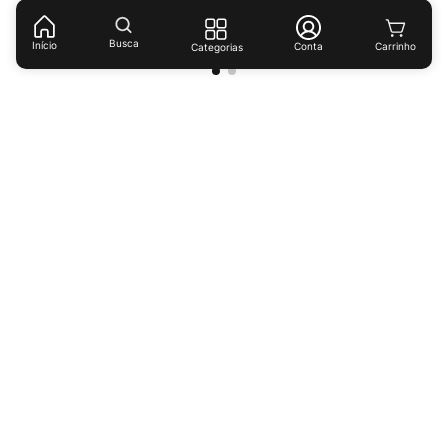
(
R$ 13,92
/
lt
)
Busca
Início
Conta
Categorias
Receba ofertas e descontos exclusivos!
Cadastrar
Ao cadastrar-se você concorda com nossas
políticas de
privacidade.