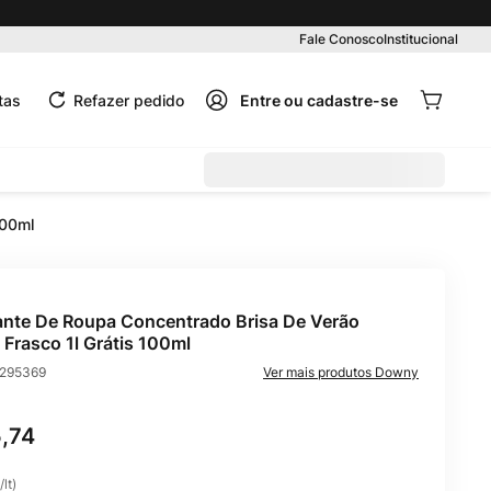
Pedido mínimo R$ 99,00
Fale Conosco
Institucional
tas
Refazer pedido
100ml
nte De Roupa Concentrado Brisa De Verão
Frasco 1l Grátis 100ml
295369
Downy
5
,
74
/
lt
)