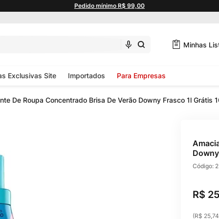
Pedido mínimo R$ 99,00
Minhas Lis
as Exclusivas Site
Importados
Para Empresas
nte De Roupa Concentrado Brisa De Verão Downy Frasco 1l Grátis 
Amacia
Downy 
Código:
2
R$
2
(
R$ 25,74