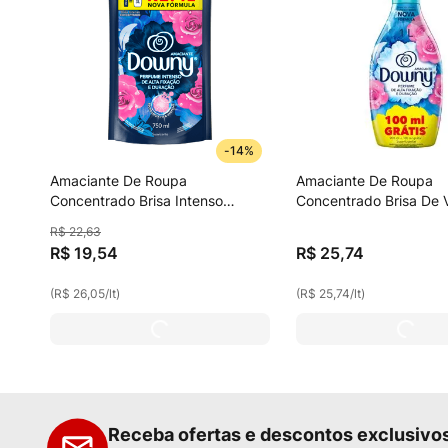
-
14%
Amaciante De Roupa
Amaciante De Roupa
Concentrado Brisa Intenso
Concentrado Brisa De 
Downy Refil 750ml
Downy Frasco 1l Grátis
R$
22
,
63
R$
19
,
54
R$
25
,
74
(
R$ 26,05
/
lt
)
(
R$ 25,74
/
lt
)
Receba ofertas e descontos exclusivo