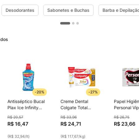
Desodorantes
Sabonetes e Buchas
Barba e Depilaçã
-
20%
-
27%
Antisséptico Bucal
Creme Dental
Papel Higiên
Plax Ice Infinity
Colgate Total
Personal Vip
500ml
Antitártaro 90g
Dupla Leve 
R$
20
,
57
R$
33
,
96
R$
26
,
75
Caixa 3 Unidades
Pague 15 U
R$
16
,
47
R$
24
,
71
R$
23
,
66
30 Metros
(
R$ 32,94
/
lt
)
(
R$ 117,67
/
kg
)