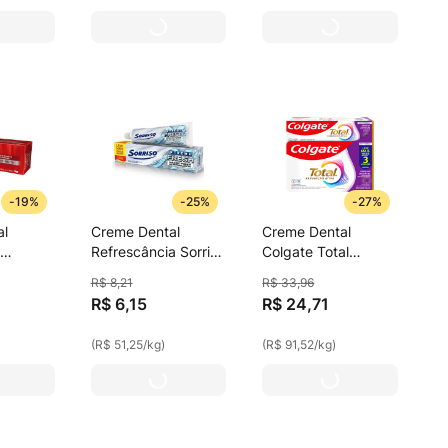
-
19%
-
25%
-
27%
al
Creme Dental
Creme Dental
Refrescância Sorriso
Colgate Total
lliant
Xtreme Fresh Xtra
Prevenção Ativa
R$
8
,
21
R$
33
,
96
Forte 120g
Gengiva Saudável
R$
6
,
15
R$
24
,
71
Caixa 3 Unid. 90g.
(
R$ 51,25
/
kg
)
(
R$ 91,52
/
kg
)