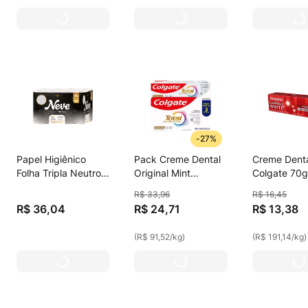
-
27%
Papel Higiênico
Pack Creme Dental
Creme Dent
Folha Tripla Neutro
Original Mint
Colgate 70g
Neve 20m Pacote
Colgate Total
Luminous Bri
R$
33
,
96
R$
16
,
45
Leve 16 Pague 15
Prevenção Ativa
White
R$
36
,
04
R$
24
,
71
R$
13
,
38
Unidades
Caixa 3 Unidades
90g Cada
(
R$ 91,52
/
kg
)
(
R$ 191,14
/
kg
)