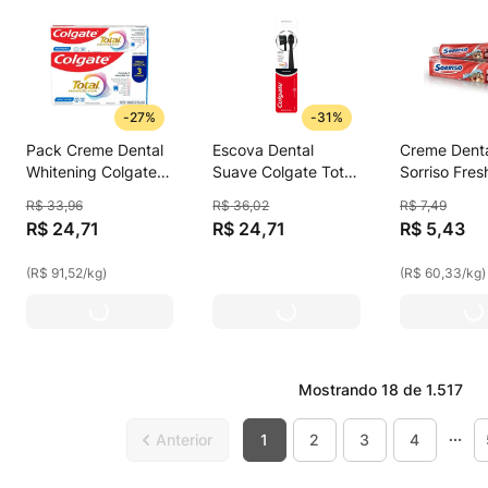
-
27%
-
31%
Pack Creme Dental
Escova Dental
Creme Dent
Whitening Colgate
Suave Colgate Total
Sorriso Fres
Prevenção Ativa
Active Prevention
Menthol Im
R$
33
,
96
R$
36
,
02
R$
7
,
49
Caixa 3 Unidades
Whitening 2 Unid.
R$
24
,
71
R$
24
,
71
R$
5
,
43
90g Cada
(
R$ 91,52
/
kg
)
(
R$ 60,33
/
kg
)
Mostrando
18 de 1.517
1
2
3
4