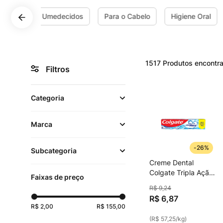
Lenços Umedecidos
Para o Cabelo
Higiene Oral
1517
Produtos
Filtros
Categoria
Marca
Para o Cabelo
(
387
)
-
26%
Subcategoria
Higiene Oral
(
203
)
Creme Dental
Nivea
(
123
)
Colgate Tripla Ação
Faixas de preço
Desodorantes
(
155
)
Xtra White 120g
Colgate
(
84
)
R$
9
,
24
Aerossóis e Sprays
Sabonetes e Buchas
R$
6
,
87
Dove
(
79
)
(
113
)
(
114
)
R$ 2,00
R$ 155,00
(
R$ 57,25
/
kg
)
Rexona
(
75
)
Shampoos
(
105
)