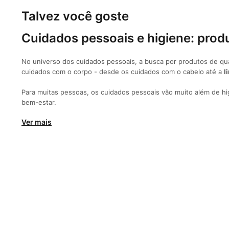
Talvez você goste
Cuidados pessoais e higiene: produ
No universo dos cuidados pessoais, a busca por produtos de qua
cuidados com o corpo - desde os cuidados com o cabelo até a
l
Para muitas pessoas, os cuidados pessoais vão muito além de h
bem-estar.
Ver mais
Receba ofertas e descontos exclusivo
Ao cadastrar-se você concorda com nossas
pol