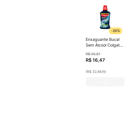
-
20%
Enxaguante Bucal
Sem Álcool Colgate
Plax Odor Control
R$
20
,
57
500ml
R$
16
,
47
(
R$ 32,94
/
lt
)