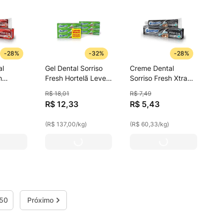
-
28%
-
32%
-
28%
al
Gel Dental Sorriso
Creme Dental
h
Fresh Hortelã Leve
Sorriso Fresh Xtra
pact 90g
Mais Pague Menos
Mint 90g
R$
18
,
01
R$
7
,
49
90g
R$
12
,
33
R$
5
,
43
(
R$ 137,00
/
kg
)
(
R$ 60,33
/
kg
)
50