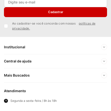
Cadastrar
Ao cadastrar-se você concorda com nossas
políticas de
privacidade.
Institucional
Sobre Nós
Central de ajuda
Nossas Lojas
Minha conta
Mais Buscados
Trabalhe conosco
Meus pedidos
Ofertas Exclusivas do Site
Privacidade e Segurança
Atendimento
Acompanhe seu pedido
Importados
Panfletos lojas físicas
Segunda a sexta-feira / 8h às 18h
Frete e Entregas
Cortes Britânicos
Clube Bistek