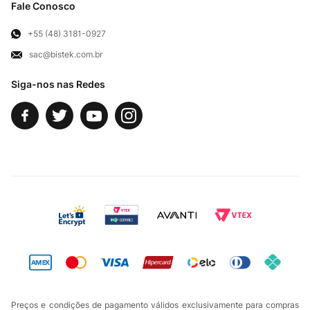
Troca e Devoluções
Fale Conosco
Para Empresas
Televendas
Exercício de Direito
+55 (48) 3181-0927
sac@bistek.com.br
Fale Conosco
Siga-nos nas Redes
Preços e condições de pagamento válidos exclusivamente para compras