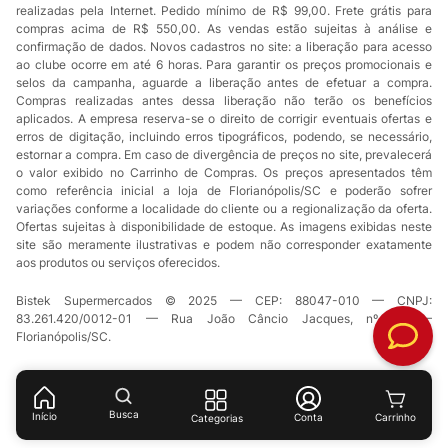
realizadas pela Internet. Pedido mínimo de R$ 99,00. Frete grátis para
compras acima de R$ 550,00. As vendas estão sujeitas à análise e
confirmação de dados. Novos cadastros no site: a liberação para acesso
ao clube ocorre em até 6 horas. Para garantir os preços promocionais e
selos da campanha, aguarde a liberação antes de efetuar a compra.
Compras realizadas antes dessa liberação não terão os benefícios
aplicados. A empresa reserva-se o direito de corrigir eventuais ofertas e
erros de digitação, incluindo erros tipográficos, podendo, se necessário,
estornar a compra. Em caso de divergência de preços no site, prevalecerá
o valor exibido no Carrinho de Compras. Os preços apresentados têm
como referência inicial a loja de Florianópolis/SC e poderão sofrer
variações conforme a localidade do cliente ou a regionalização da oferta.
Ofertas sujeitas à disponibilidade de estoque. As imagens exibidas neste
site são meramente ilustrativas e podem não corresponder exatamente
aos produtos ou serviços oferecidos.
Bistek Supermercados © 2025 — CEP: 88047-010 — CNPJ:
83.261.420/0012-01 — Rua João Câncio Jacques, nº 49 —
Florianópolis/SC.
Busca
Início
Conta
Categorias