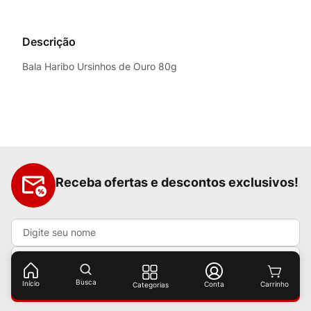
Descrição
Bala Haribo Ursinhos de Ouro 80g
Receba ofertas e descontos exclusivos!
Busca
Início
Conta
Categorias
Cadastrar