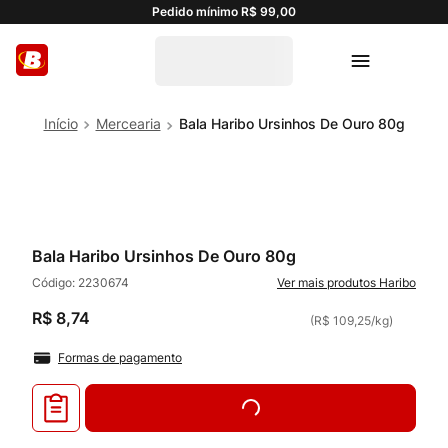
Pedido mínimo R$ 99,00
Mercearia
Bala Haribo Ursinhos De Ouro 80g
Bala Haribo Ursinhos De Ouro 80g
Código:
2230674
Haribo
R$
8
,
74
(
R$ 109,25
/
kg
)
Formas de pagamento