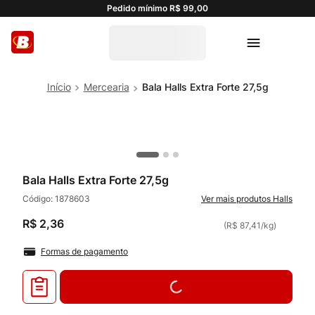
Pedido mínimo R$ 99,00
Mercearia
Bala Halls Extra Forte 27,5g
Bala Halls Extra Forte 27,5g
Código:
1878603
Halls
R$
2
,
36
(
R$ 87,41
/
kg
)
Formas de pagamento