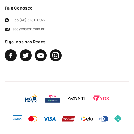
Cortes Britânicos
Clube Bistek
Troca e Devoluções
Fale Conosco
Para Empresas
Televendas
Exercício de Direito
+55 (48) 3181-0927
sac@bistek.com.br
Fale Conosco
Siga-nos nas Redes