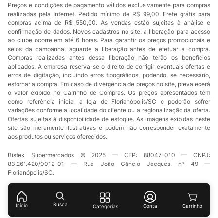
Preços e condições de pagamento válidos exclusivamente para compras
realizadas pela Internet. Pedido mínimo de R$ 99,00. Frete grátis para
compras acima de R$ 550,00. As vendas estão sujeitas à análise e
confirmação de dados. Novos cadastros no site: a liberação para acesso
ao clube ocorre em até 6 horas. Para garantir os preços promocionais e
selos da campanha, aguarde a liberação antes de efetuar a compra.
Compras realizadas antes dessa liberação não terão os benefícios
aplicados. A empresa reserva-se o direito de corrigir eventuais ofertas e
erros de digitação, incluindo erros tipográficos, podendo, se necessário,
estornar a compra. Em caso de divergência de preços no site, prevalecerá
o valor exibido no Carrinho de Compras. Os preços apresentados têm
como referência inicial a loja de Florianópolis/SC e poderão sofrer
variações conforme a localidade do cliente ou a regionalização da oferta.
Ofertas sujeitas à disponibilidade de estoque. As imagens exibidas neste
site são meramente ilustrativas e podem não corresponder exatamente
aos produtos ou serviços oferecidos.
Bistek Supermercados © 2025 — CEP: 88047-010 — CNPJ:
83.261.420/0012-01 — Rua João Câncio Jacques, nº 49 —
Florianópolis/SC.
Busca
Início
Conta
Categorias