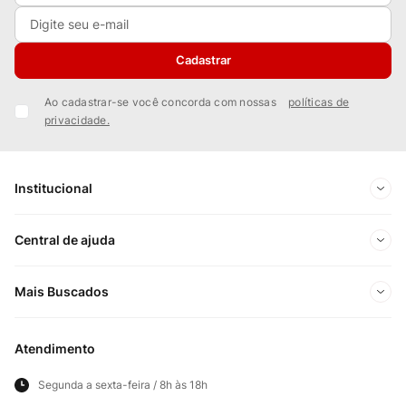
Cadastrar
Ao cadastrar-se você concorda com nossas
políticas de
privacidade.
Institucional
Sobre Nós
Central de ajuda
Nossas Lojas
Minha conta
Mais Buscados
Trabalhe conosco
Meus pedidos
Ofertas Exclusivas do Site
Privacidade e Segurança
Atendimento
Acompanhe seu pedido
Importados
Panfletos lojas físicas
Segunda a sexta-feira / 8h às 18h
Frete e Entregas