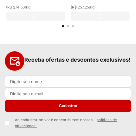
(
R$ 274,50
/
kg
)
(
R$ 257,25
/
kg
)
Receba ofertas e descontos exclusivos!
Cadastrar
Ao cadastrar-se você concorda com nossas
políticas de
privacidade.