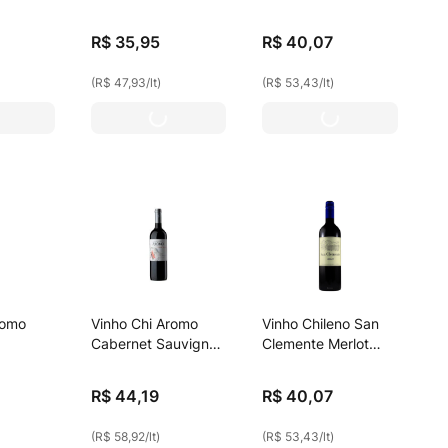
750ml
Sauvignon Tinto
750ml
R$
35
,
95
R$
40
,
07
(
R$ 47,93
/
lt
)
(
R$ 53,43
/
lt
)
romo
Vinho Chi Aromo
Vinho Chileno San
Cabernet Sauvignon
Clemente Merlot
750ml
Tinto 750ml
R$
44
,
19
R$
40
,
07
(
R$ 58,92
/
lt
)
(
R$ 53,43
/
lt
)