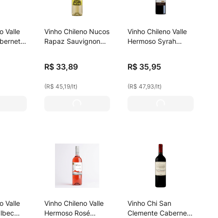
o Valle
Vinho Chileno Nucos
Vinho Chileno Valle
bernet
Rapaz Sauvignon
Hermoso Syrah
750ml
Blanc 750ml
Tinto 750ml
R$
33
,
89
R$
35
,
95
(
R$ 45,19
/
lt
)
(
R$ 47,93
/
lt
)
o Valle
Vinho Chileno Valle
Vinho Chi San
lbec
Hermoso Rosé
Clemente Cabernet