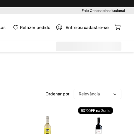
Pedido mínimo R$ 99,00
Fale Conosco
Institucional
tas
Refazer pedido
Relevância
60%OFF na 2unid