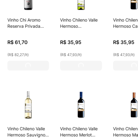
Vinho Chi Aromo
Vinho Chileno Valle
Vinho Chilen
Reserva Privada
Hermoso
Hermoso Ca
Syrah 750ml
Chardonnay Branco
Sauvignon 
750ml
R$
61
,
70
R$
35
,
95
R$
35
,
95
(
R$ 82,27
/
lt
)
(
R$ 47,93
/
lt
)
(
R$ 47,93
/
lt
)
Vinho Chileno Valle
Vinho Chileno Valle
Vinho Chilen
Hermoso Sauvignon
Hermoso Merlot
Hermoso Ma