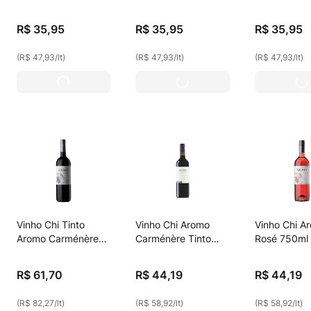
Blanc Branco 750ml
750ml
Tinto 750ml
R$
35
,
95
R$
35
,
95
R$
35
,
95
(
R$ 47,93
/
lt
)
(
R$ 47,93
/
lt
)
(
R$ 47,93
/
lt
)
Vinho Chi Tinto
Vinho Chi Aromo
Vinho Chi A
Aromo Carménère
Carménère Tinto
Rosé 750ml
750ml
750ml
R$
61
,
70
R$
44
,
19
R$
44
,
19
(
R$ 82,27
/
lt
)
(
R$ 58,92
/
lt
)
(
R$ 58,92
/
lt
)