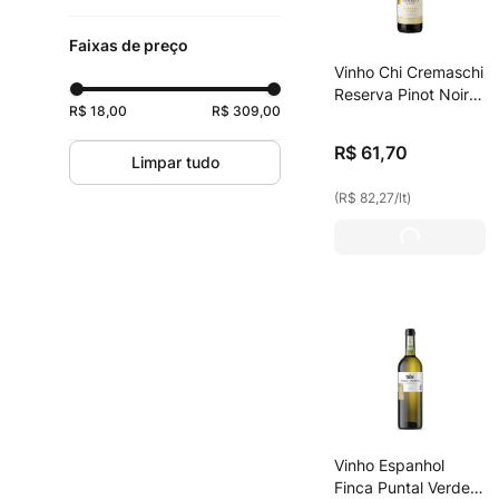
C Toro
(
18
)
Faixas de preço
Freixenet
(
14
)
Vinho Chi Cremaschi
Tinto
(
2
)
Reserva Pinot Noir
Aromo
(
14
)
R$ 18,00
R$ 309,00
Tinto 750ml
Branco
(
1
)
Cremaschi
(
13
)
R$
61
,
70
Limpar tudo
Santa Ema
(
12
)
(
R$ 82,27
/
lt
)
San Clemente
(
11
)
Felgueiras
(
11
)
Hornero
(
10
)
Valle Hermoso
(
9
)
Vinho Espanhol
Finca Puntal Verdejo