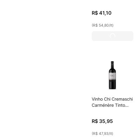
Branco 750ml
R$
41
,
10
(
R$ 54,80
/
lt
)
Vinho Chi Cremaschi
Carménère Tinto
750ml
R$
35
,
95
(
R$ 47,93
/
lt
)