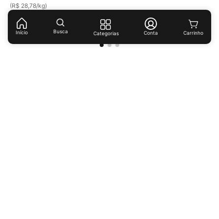
(
R$ 28,78
/
kg
)
(
R$ 29,69
/
lt
)
Busca
Início
Conta
Categorias
Receba ofertas e descontos exclusivos!
Cadastrar
Ao cadastrar-se você concorda com nossas
políticas de
privacidade.