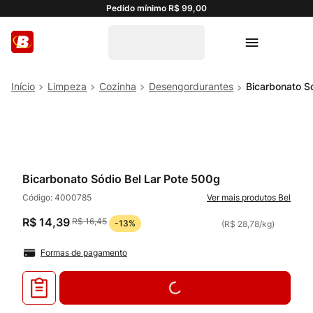
Pedido mínimo R$ 99,00
Limpeza
Cozinha
Desengordurantes
Bicarbonato S
Bicarbonato Sódio Bel Lar Pote 500g
Código:
4000785
Bel
R$
14
,
39
R$
16
,
45
-
13%
(
R$ 28,78
/
kg
)
Formas de pagamento