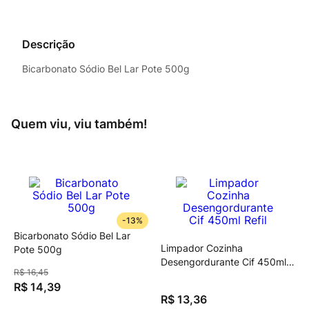
Descrição
Bicarbonato Sódio Bel Lar Pote 500g
Quem viu, viu também!
-
13%
Bicarbonato Sódio Bel Lar
Limpador Cozinha
Pote 500g
Desengordurante Cif 450ml
R$
16
,
45
Refil
R$
14
,
39
R$
13
,
36