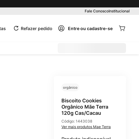
Pedido mínimo R$ 99,00
Fale Conosco
Institucional
tas
Refazer pedido
orgânico
Biscoito Cookies
Orgânico Mãe Terra
120g Cas/Cacau
Código:
1443038
Mae Terra