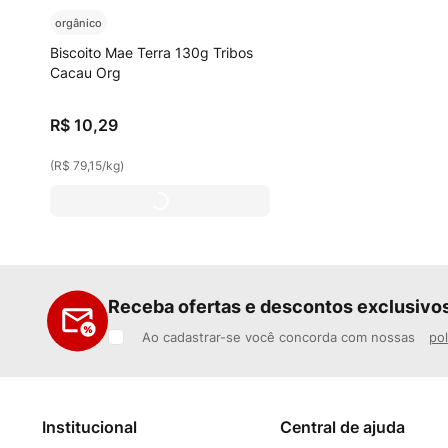
orgânico
Biscoito Mae Terra 130g Tribos
Cacau Org
R$
10
,
29
(
R$ 79,15
/
kg
)
Receba ofertas e descontos exclusivo
Ao cadastrar-se você concorda com nossas
pol
Institucional
Central de ajuda