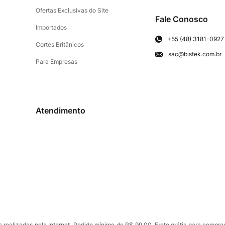
Ofertas Exclusivas do Site
Fale Conosco
Importados
+55 (48) 3181-0927
Cortes Britânicos
sac@bistek.com.br
Para Empresas
Atendimento
ealizadas pela Internet. Pedido mínimo de R$ 99,00. Frete grátis para compra