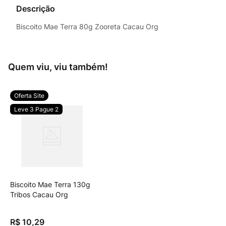
Descrição
Biscoito Mae Terra 80g Zooreta Cacau Org
Quem viu, viu também!
orgânico
Oferta Site
Leve 3 Pague 2
Biscoito Mae Terra 130g
Tribos Cacau Org
R$
10
,
29