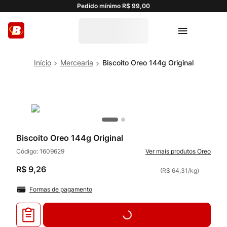
Pedido mínimo R$ 99,00
Mercearia
Biscoito Oreo 144g Original
Biscoito Oreo 144g Original
Código:
1609629
Oreo
R$
9
,
26
(
R$ 64,31
/
kg
)
Formas de pagamento