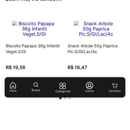
Biscoito Papapa 36g Infantil
Snack Arbole 50g Paprica
Veget.S/Gl
Pic.S/Gl/Lac/Ac
R$
19
,
56
R$
16
,
47
(
R$ 543,33
/
kg
)
(
R$ 299,45
/
kg
)
Busca
Início
Conta
Categorias