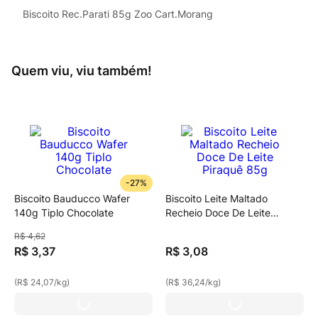
Biscoito Rec.Parati 85g Zoo Cart.Morang
Quem viu, viu também!
-
27%
Biscoito Bauducco Wafer
Biscoito Leite Maltado
140g Tiplo Chocolate
Recheio Doce De Leite
Piraquê 85g
R$
4
,
62
R$
3
,
37
R$
3
,
08
(
R$ 24,07
/
kg
)
(
R$ 36,24
/
kg
)