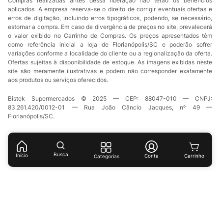
Compras realizadas antes dessa liberação não terão os benefícios
aplicados. A empresa reserva-se o direito de corrigir eventuais ofertas e
erros de digitação, incluindo erros tipográficos, podendo, se necessário,
estornar a compra. Em caso de divergência de preços no site, prevalecerá
o valor exibido no Carrinho de Compras. Os preços apresentados têm
como referência inicial a loja de Florianópolis/SC e poderão sofrer
variações conforme a localidade do cliente ou a regionalização da oferta.
Ofertas sujeitas à disponibilidade de estoque. As imagens exibidas neste
site são meramente ilustrativas e podem não corresponder exatamente
aos produtos ou serviços oferecidos.
Bistek Supermercados © 2025 — CEP: 88047-010 — CNPJ:
83.261.420/0012-01 — Rua João Câncio Jacques, nº 49 —
Florianópolis/SC.
Busca
Início
Conta
Categorias