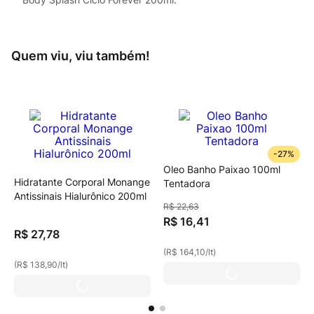
Quem viu, viu também!
-
27%
Oleo Banho Paixao 100ml
Hidratante Corporal Monange
Tentadora
Antissinais Hialurônico 200ml
R$
22
,
63
R$
16
,
41
R$
27
,
78
(
R$ 164,10
/
lt
)
(
R$ 138,90
/
lt
)