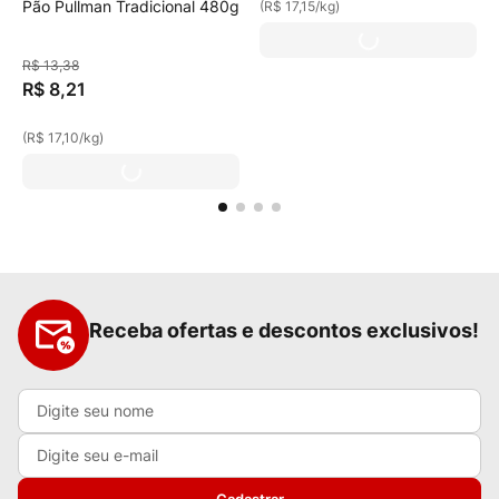
Pão Pullman Tradicional 480g
(
R$ 17,15
/
kg
)
R$
13
,
38
R$
8
,
21
(
R$ 17,10
/
kg
)
Receba ofertas e descontos exclusivos!