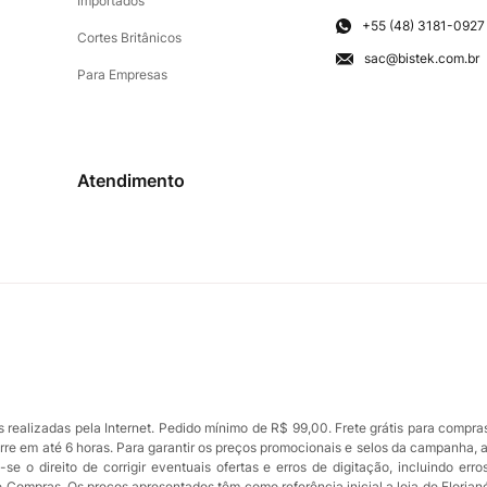
Importados
+55 (48) 3181-0927
Cortes Britânicos
sac@bistek.com.br
Para Empresas
Atendimento
ealizadas pela Internet. Pedido mínimo de R$ 99,00. Frete grátis para compra
orre em até 6 horas. Para garantir os preços promocionais e selos da campanha, 
se o direito de corrigir eventuais ofertas e erros de digitação, incluindo err
de Compras. Os preços apresentados têm como referência inicial a loja de Florian