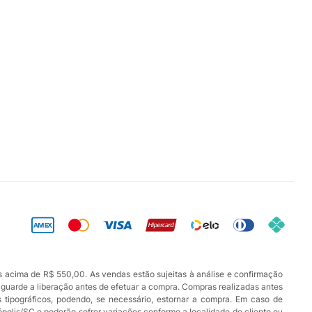
s acima de R$ 550,00. As vendas estão sujeitas à análise e confirmação
aguarde a liberação antes de efetuar a compra. Compras realizadas antes
os tipográficos, podendo, se necessário, estornar a compra. Em caso de
ópolis/SC e poderão sofrer variações conforme a localidade do cliente ou