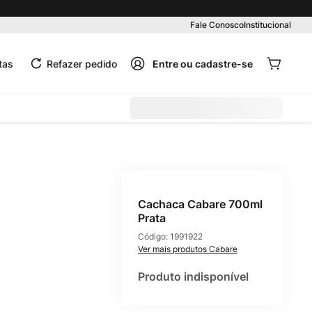
Pedido mínimo R$ 99,00
Fale Conosco
Institucional
tas
Refazer pedido
Cachaca Cabare 700ml
Prata
Código:
1991922
Cabare
Produto indisponível