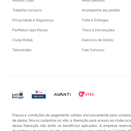
Nossas Lojas
Meus pedidos
Trabalhe conosco
Acompanhe seu pedido
Privacidade e Segurança
Frete e Entregas
Panfletos lojas físicas
Troca e Devoluções
Clube Bistek
Exercício de Direito
Televendas
Fale Conosco
Preços e condições de pagamento válidos exclusivamente para compras r
de dados. Novos cadastros no site: a liberação para acesso ao clube oc
dessa liberação não terão os benefícios aplicados. A empresa reserva-
divergência de preços no site, prevalecerá o valor exibido no Carrinho 