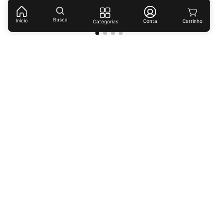
(
R$ 63,80
/
kg
)
(
R$ 111,12
/
kg
)
Busca
Início
Conta
Categorias
Receba ofertas e descontos exclusivos!
Cadastrar
Ao cadastrar-se você concorda com nossas
políticas de
privacidade.