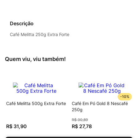
Descrição
Café Melitta 250g Extra Forte
Quem viu, viu também!
-
10%
Café Melitta 500g Extra Forte
Café Em Pó Gold 8 Nescafé
250g
R$
30
,
89
R$
31
,
90
R$
27
,
78