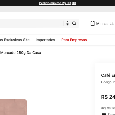
Pedido mínimo R$ 99,00
Minhas Lis
as Exclusivas Site
Importados
Para Empresas
o Mercado 250g Da Casa
Café E
Código:
2
R$
2
(
R$ 98,76
Form