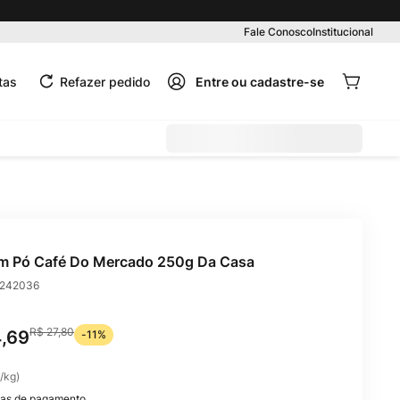
Pedido mínimo R$ 99,00
Fale Conosco
Institucional
tas
Refazer pedido
m Pó Café Do Mercado 250g Da Casa
242036
R$
27
,
80
4
,
69
-
11%
/
kg
)
as de pagamento