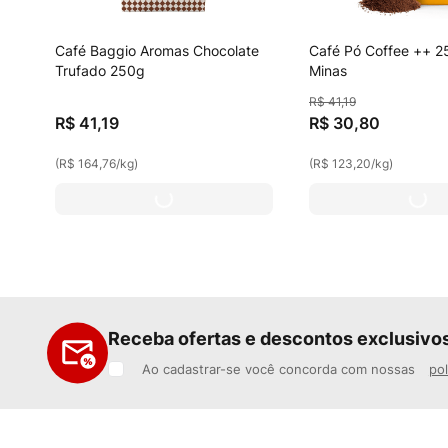
Café Baggio Aromas Chocolate
Café Pó Coffee ++ 2
Trufado 250g
Minas
R$
41
,
19
R$
41
,
19
R$
30
,
80
(
R$ 164,76
/
kg
)
(
R$ 123,20
/
kg
)
Receba ofertas e descontos exclusivo
Ao cadastrar-se você concorda com nossas
pol