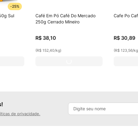
-
25%
50g Sul
Café Em Pó Café Do Mercado
Cafe Po Caf
250g Cerrado Mineiro
R$
38
,
10
R$
30
,
89
(
R$ 152,40
/
kg
)
(
R$ 123,56
/
k
s!
íticas de privacidade.