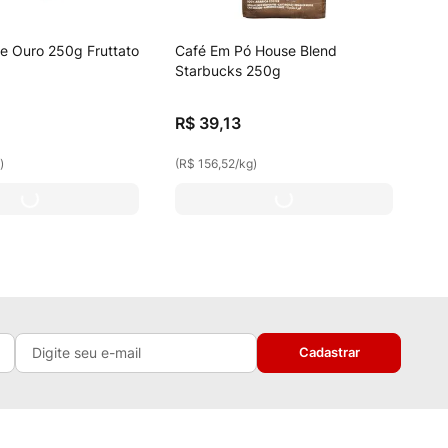
e Ouro 250g Fruttato
Café Em Pó House Blend
Starbucks 250g
R$
39
,
13
g
)
(
R$ 156,52
/
kg
)
Cadastrar