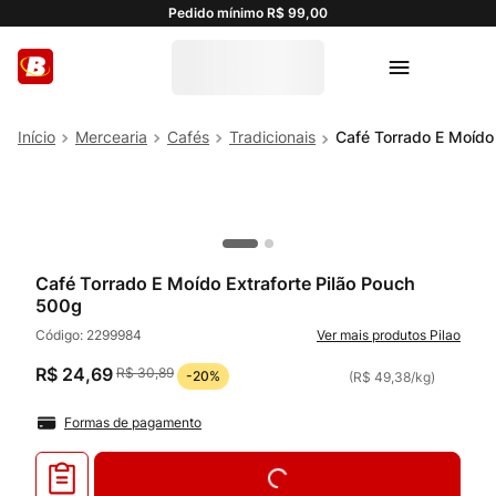
Pedido mínimo R$ 99,00
Mercearia
Cafés
Tradicionais
Café Torrado E Moído
Café Torrado E Moído Extraforte Pilão Pouch
500g
Código:
2299984
Pilao
R$
24
,
69
R$
30
,
89
-
20%
(
R$ 49,38
/
kg
)
Formas de pagamento