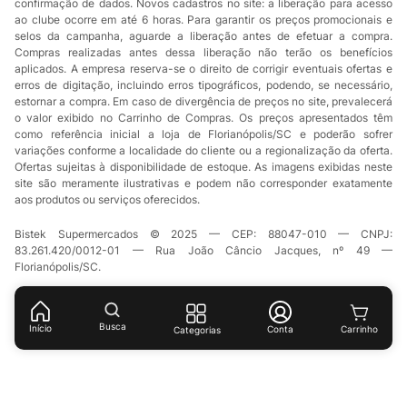
confirmação de dados. Novos cadastros no site: a liberação para acesso
ao clube ocorre em até 6 horas. Para garantir os preços promocionais e
selos da campanha, aguarde a liberação antes de efetuar a compra.
Compras realizadas antes dessa liberação não terão os benefícios
aplicados. A empresa reserva-se o direito de corrigir eventuais ofertas e
erros de digitação, incluindo erros tipográficos, podendo, se necessário,
estornar a compra. Em caso de divergência de preços no site, prevalecerá
o valor exibido no Carrinho de Compras. Os preços apresentados têm
como referência inicial a loja de Florianópolis/SC e poderão sofrer
variações conforme a localidade do cliente ou a regionalização da oferta.
Ofertas sujeitas à disponibilidade de estoque. As imagens exibidas neste
site são meramente ilustrativas e podem não corresponder exatamente
aos produtos ou serviços oferecidos.
Bistek Supermercados © 2025 — CEP: 88047-010 — CNPJ:
83.261.420/0012-01 — Rua João Câncio Jacques, nº 49 —
Florianópolis/SC.
Busca
Início
Conta
Categorias