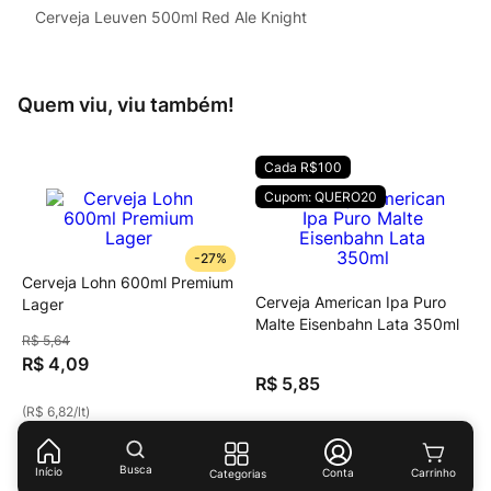
Cerveja Leuven 500ml Red Ale Knight
Quem viu, viu também!
Cada R$100
Cupom: QUERO20
-
27%
Cerveja Lohn 600ml Premium
Cerveja American Ipa Puro
Lager
Malte Eisenbahn Lata 350ml
R$
5
,
64
R$
4
,
09
R$
5
,
85
(
R$ 6,82
/
lt
)
(
R$ 16,71
/
lt
)
Busca
Início
Conta
Categorias