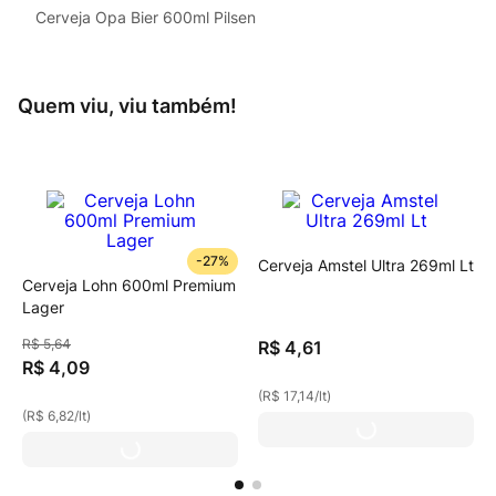
Cerveja Opa Bier 600ml Pilsen
Quem viu, viu também!
-
27%
Cerveja Amstel Ultra 269ml Lt
Cerveja Lohn 600ml Premium
Lager
R$
5
,
64
R$
4
,
61
R$
4
,
09
(
R$ 17,14
/
lt
)
(
R$ 6,82
/
lt
)