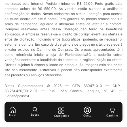
realizadas pela Internet. Pedido mínimo de R$ 99,00. Frete grátis para
compras acima de R$ 550,00. As vendas estão sujeitas à análise e
confirmação de dados. Novos cadastros no site: a liberação para acesso
ao clube ocorre em até 6 horas. Para garantir os preços promocionais e
selos da campanha, aguarde a liberação antes de efetuar a compra.
Compras realizadas antes dessa liberação não terão os benefícios
aplicados. A empresa reserva-se o direito de corrigir eventuais ofertas e
erros de digitação, incluindo erros tipográficos, podendo, se necessário,
estornar a compra. Em caso de divergência de preços no site, prevalecerá
o valor exibido no Carrinho de Compras. Os preços apresentados têm
como referência inicial a loja de Florianópolis/SC e poderão sofrer
variações conforme a localidade do cliente ou a regionalização da oferta.
Ofertas sujeitas à disponibilidade de estoque. As imagens exibidas neste
site são meramente ilustrativas e podem não corresponder exatamente
aos produtos ou serviços oferecidos.
Bistek Supermercados © 2025 — CEP: 88047-010 — CNPJ:
83.261.420/0012-01 — Rua João Câncio Jacques, nº 49 —
Florianópolis/SC.
Busca
Início
Conta
Categorias