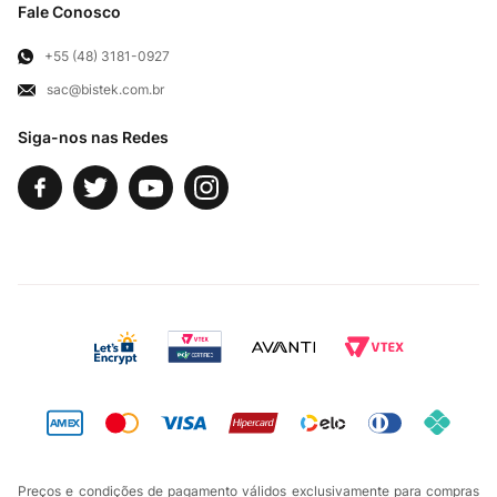
Troca e Devoluções
Fale Conosco
Para Empresas
Televendas
Exercício de Direito
+55 (48) 3181-0927
sac@bistek.com.br
Fale Conosco
Siga-nos nas Redes
Preços e condições de pagamento válidos exclusivamente para compras