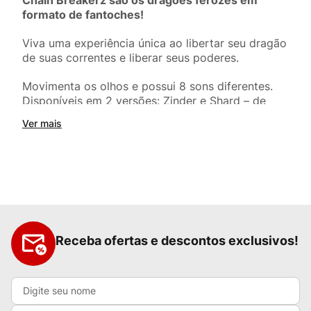
Chain Breakerz são os dragões ferozes em
formato de fantoches!
Viva uma experiência única ao libertar seu dragão
de suas correntes e liberar seus poderes.
Movimenta os olhos e possui 8 sons diferentes.
Disponíveis em 2 versões: Zinder e Shard – de
qual lado você está?
Ver mais
Funções: Fantoche, movimento dos olhos, som
com 8 rugidos difer
Receba ofertas e descontos exclusivos!