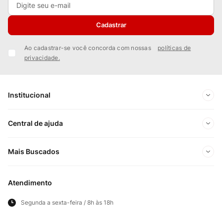
Cadastrar
Ao cadastrar-se você concorda com nossas
políticas de
privacidade.
Institucional
Sobre Nós
Central de ajuda
Nossas Lojas
Minha conta
Mais Buscados
Trabalhe conosco
Meus pedidos
Ofertas Exclusivas do Site
Privacidade e Segurança
Atendimento
Acompanhe seu pedido
Importados
Panfletos lojas físicas
Segunda a sexta-feira / 8h às 18h
Frete e Entregas
Cortes Britânicos
Clube Bistek