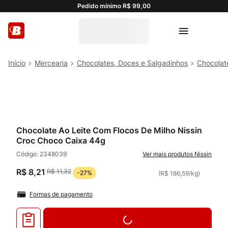
Pedido mínimo R$ 99,00
Mercearia
Chocolates, Doces e Salgadinhos
Chocolat
Chocolate Ao Leite Com Flocos De Milho Nissin
Croc Choco Caixa 44g
Código:
2348039
Nissin
R$
8
,
21
R$
11
,
32
-
27%
(
R$ 186,59
/
kg
)
Formas de pagamento