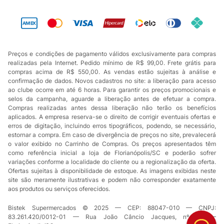
Preços e condições de pagamento válidos exclusivamente para compras
realizadas pela Internet. Pedido mínimo de R$ 99,00. Frete grátis para
compras acima de R$ 550,00. As vendas estão sujeitas à análise e
confirmação de dados. Novos cadastros no site: a liberação para acesso
ao clube ocorre em até 6 horas. Para garantir os preços promocionais e
selos da campanha, aguarde a liberação antes de efetuar a compra.
Compras realizadas antes dessa liberação não terão os benefícios
aplicados. A empresa reserva-se o direito de corrigir eventuais ofertas e
erros de digitação, incluindo erros tipográficos, podendo, se necessário,
estornar a compra. Em caso de divergência de preços no site, prevalecerá
o valor exibido no Carrinho de Compras. Os preços apresentados têm
como referência inicial a loja de Florianópolis/SC e poderão sofrer
variações conforme a localidade do cliente ou a regionalização da oferta.
Ofertas sujeitas à disponibilidade de estoque. As imagens exibidas neste
site são meramente ilustrativas e podem não corresponder exatamente
aos produtos ou serviços oferecidos.
Bistek Supermercados © 2025 — CEP: 88047-010 — CNPJ:
83.261.420/0012-01 — Rua João Câncio Jacques, nº 49 —