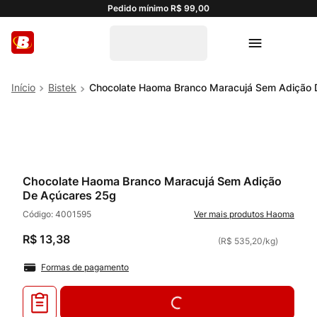
Pedido mínimo R$ 99,00
Bistek
Chocolate Haoma Branco Maracujá Sem Adição 
Chocolate Haoma Branco Maracujá Sem Adição
De Açúcares 25g
Código:
4001595
Haoma
R$
13
,
38
(
R$ 535,20
/
kg
)
Formas de pagamento