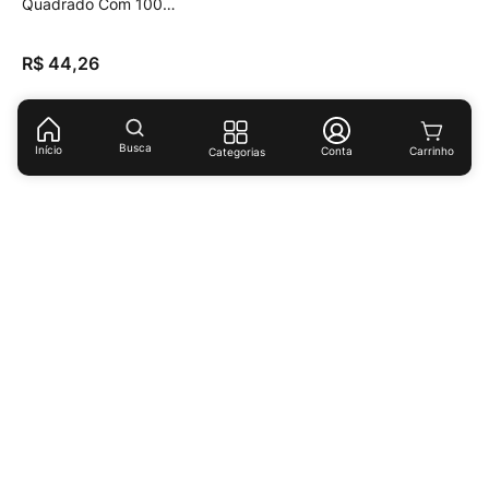
Quadrado Com 100
Unidades Leve Mais
Pague Menos
R$
44
,
26
Busca
Início
Conta
Categorias
Receba ofertas e descontos exclusivos!
Cadastrar
Ao cadastrar-se você concorda com nossas
políticas de