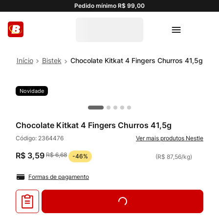
Pedido mínimo R$ 99,00
Bistek
Chocolate Kitkat 4 Fingers Churros 41,5g
Novidade
Chocolate Kitkat 4 Fingers Churros 41,5g
Código:
2364476
Nestle
R$
3
,
59
R$
6
,
68
-
46%
(
R$ 87,56
/
kg
)
Formas de pagamento