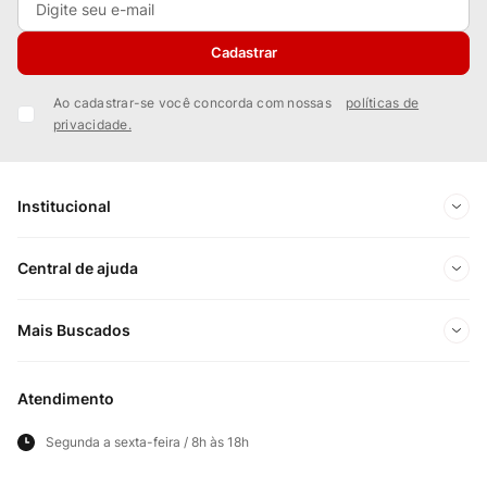
Cadastrar
Ao cadastrar-se você concorda com nossas
políticas de
privacidade.
Institucional
Sobre Nós
Central de ajuda
Nossas Lojas
Minha conta
Mais Buscados
Trabalhe conosco
Meus pedidos
Ofertas Exclusivas do Site
Privacidade e Segurança
Atendimento
Acompanhe seu pedido
Importados
Panfletos lojas físicas
Segunda a sexta-feira / 8h às 18h
Frete e Entregas
Cortes Britânicos
Clube Bistek