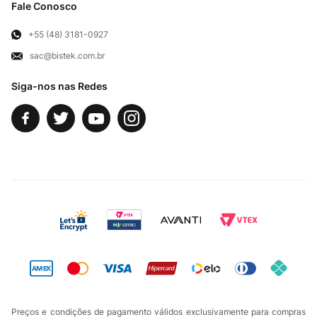
Troca e Devoluções
Fale Conosco
Para Empresas
Televendas
Exercício de Direito
+55 (48) 3181-0927
sac@bistek.com.br
Fale Conosco
Siga-nos nas Redes
Preços e condições de pagamento válidos exclusivamente para compras