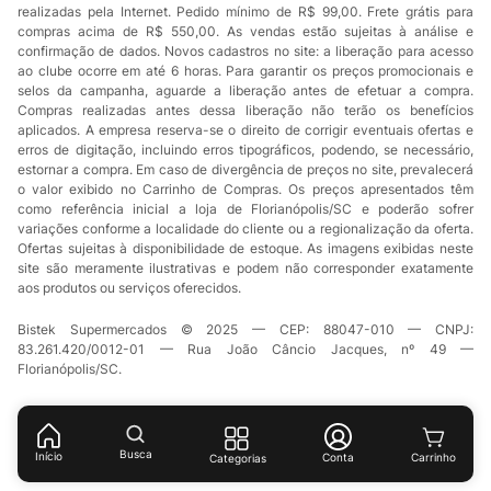
realizadas pela Internet. Pedido mínimo de R$ 99,00. Frete grátis para
compras acima de R$ 550,00. As vendas estão sujeitas à análise e
confirmação de dados. Novos cadastros no site: a liberação para acesso
ao clube ocorre em até 6 horas. Para garantir os preços promocionais e
selos da campanha, aguarde a liberação antes de efetuar a compra.
Compras realizadas antes dessa liberação não terão os benefícios
aplicados. A empresa reserva-se o direito de corrigir eventuais ofertas e
erros de digitação, incluindo erros tipográficos, podendo, se necessário,
estornar a compra. Em caso de divergência de preços no site, prevalecerá
o valor exibido no Carrinho de Compras. Os preços apresentados têm
como referência inicial a loja de Florianópolis/SC e poderão sofrer
variações conforme a localidade do cliente ou a regionalização da oferta.
Ofertas sujeitas à disponibilidade de estoque. As imagens exibidas neste
site são meramente ilustrativas e podem não corresponder exatamente
aos produtos ou serviços oferecidos.
Bistek Supermercados © 2025 — CEP: 88047-010 — CNPJ:
83.261.420/0012-01 — Rua João Câncio Jacques, nº 49 —
Florianópolis/SC.
Busca
Início
Conta
Categorias