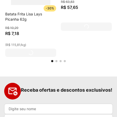
R$
63
,
83
R$
57
,
65
-
30%
Batata Frita Lisa Lays
Picanha 62g
R$
10
,
29
R$
7
,
18
(
R$ 115,81
/
kg
)
Receba ofertas e descontos exclusivos!