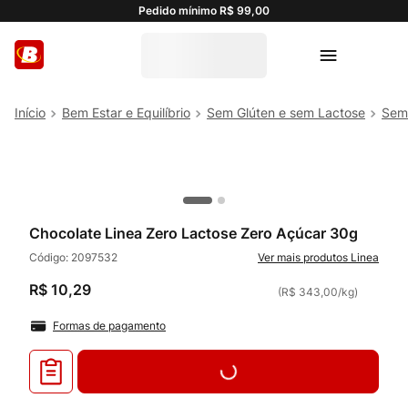
Pedido mínimo R$ 99,00
Bem Estar e Equilíbrio
Sem Glúten e sem Lactose
Sem 
Chocolate Linea Zero Lactose Zero Açúcar 30g
Código:
2097532
Linea
R$
10
,
29
(
R$ 343,00
/
kg
)
Formas de pagamento