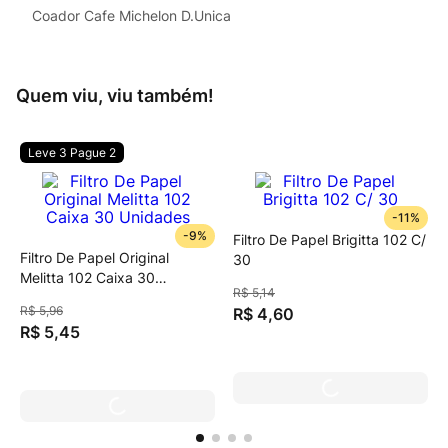
Coador Cafe Michelon D.Unica
Quem viu, viu também!
Leve 3 Pague 2
-
11%
-
9%
Filtro De Papel Brigitta 102 C/
Filtro De Papel Original
30
Melitta 102 Caixa 30
R$
5
,
14
Unidades
R$
5
,
96
R$
4
,
60
R$
5
,
45