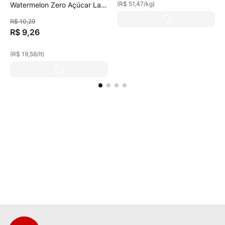
(
R$ 51,47
/
kg
)
Watermelon Zero Açúcar Lata
473ml
R$
10
,
29
R$
9
,
26
(
R$ 19,58
/
lt
)