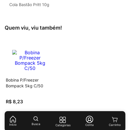
Cola Bastão Pritt 10g
Quem viu, viu também!
Bobina P/Freezer
Bompack 5kg C/50
R$
8
,
23
Busca
Início
Conta
Categorias