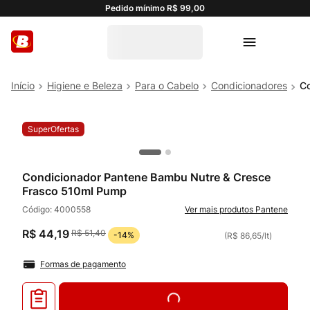
Pedido mínimo R$ 99,00
Higiene e Beleza
Para o Cabelo
Condicionadores
Co
SuperOfertas
Condicionador Pantene Bambu Nutre & Cresce
Frasco 510ml Pump
Código:
4000558
Pantene
R$
44
,
19
R$
51
,
40
-
14%
(
R$ 86,65
/
lt
)
Formas de pagamento