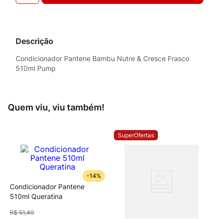
Descrição
Condicionador Pantene Bambu Nutre & Cresce Frasco
510ml Pump
Quem viu, viu também!
SuperOfertas
-
14%
Condicionador Pantene
510ml Queratina
R$
51
,
40