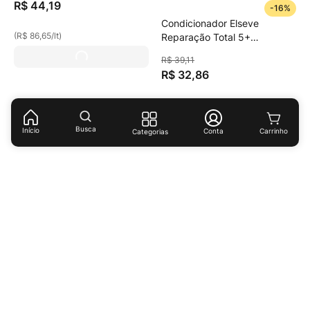
R$
44
,
19
-
16%
Condicionador Elseve
(
R$ 86,65
/
lt
)
Reparação Total 5+
Reparador 400ml
R$
39
,
11
R$
32
,
86
(
R$ 82,15
/
lt
)
Busca
Início
Conta
Categorias
Receba ofertas e descontos exclusivos!