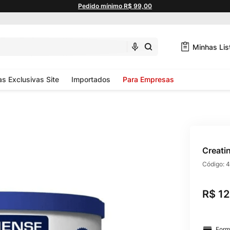
Pedido mínimo R$ 99,00
Minhas Lis
as Exclusivas Site
Importados
Para Empresas
Creati
Código:
4
R$
1
Form