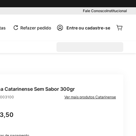
Pedido mínimo R$ 99,00
Fale Conosco
Institucional
tas
Refazer pedido
na Catarinense Sem Sabor 300gr
003100
Catarinense
23
,
50
as de pagamento