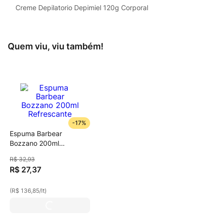
Creme Depilatorio Depimiel 120g Corporal
Quem viu, viu também!
-
17%
Espuma Barbear
Bozzano 200ml
Refrescante
R$
32
,
93
R$
27
,
37
(
R$ 136,85
/
lt
)