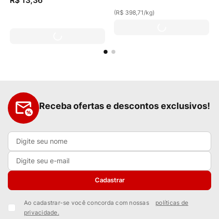
R$
13
,
36
(
R$ 398,71
/
kg
)
Receba ofertas e descontos exclusivos!
Cadastrar
Ao cadastrar-se você concorda com nossas
políticas de
privacidade.