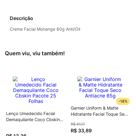
Descrição
Creme Facial Monange 80g Anti/Oil
Quem viu, viu também!
-
18%
Garnier Uniform & Matte
Lenço Umedecido Facial
Hidratante Facial Toque Seco
Demaquilante Coco Cbskin
Antiacne 85g
R$
41
,
17
Pacote 25 Folhas
R$
33
,
89