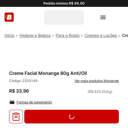
Pedido mínimo R$ 99,00
Higiene e Beleza
Para o Rosto
Cremes e Loções
Cr
Creme Facial Monange 80g Anti/Oil
Código:
2330148
Monange
R$
33
,
96
(
R$ 424,50
/
kg
)
Formas de pagamento