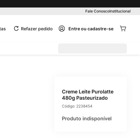
Pedido mínimo R$ 99,00
Fale Conosco
Institucional
tas
Refazer pedido
Creme Leite Purolatte
480g Pasteurizado
Código:
2238454
Produto indisponível