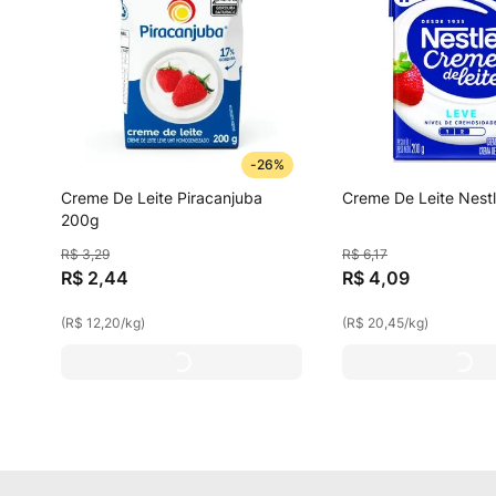
-
26%
Creme De Leite Piracanjuba
Creme De Leite Nest
200g
R$
3
,
29
R$
6
,
17
R$
2
,
44
R$
4
,
09
(
R$ 12,20
/
kg
)
(
R$ 20,45
/
kg
)