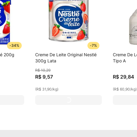
-
34%
-
7%
lé 200g
Creme De Leite Original Nestlé
Creme De Le
300g Lata
Tipo A
R$
10
,
29
R$
9
,
57
R$
29
,
84
(
R$ 31,90
/
kg
)
(
R$ 60,90
/
kg
)