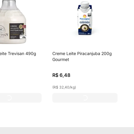
ite Trevisan 490g
Creme Leite Piracanjuba 200g
Gourmet
R$
6
,
48
(
R$ 32,40
/
kg
)