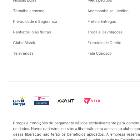
Nossas Lojas
Meus pedidos
Trabalhe conosco
Acompanhe seu pedido
Privacidade e Segurança
Frete e Entregas
Panfletos lojas físicas
Troca e Devoluções
Clube Bistek
Exercício de Direito
Televendas
Fale Conosco
Preços e condições de pagamento válidos exclusivamente para compras r
de dados. Novos cadastros no site: a liberação para acesso ao clube oc
dessa liberação não terão os benefícios aplicados. A empresa reserva-
divergência de preços no site, prevalecerá o valor exibido no Carrinho 