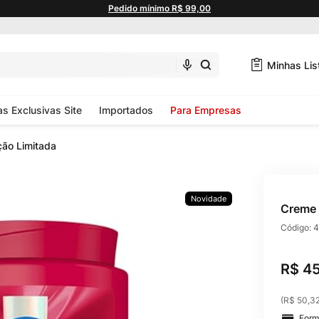
Pedido mínimo R$ 99,00
Minhas Lis
as Exclusivas Site
Importados
Para Empresas
ção Limitada
Novidade
Creme 
Código:
4
R$
4
(
R$ 50,3
Form