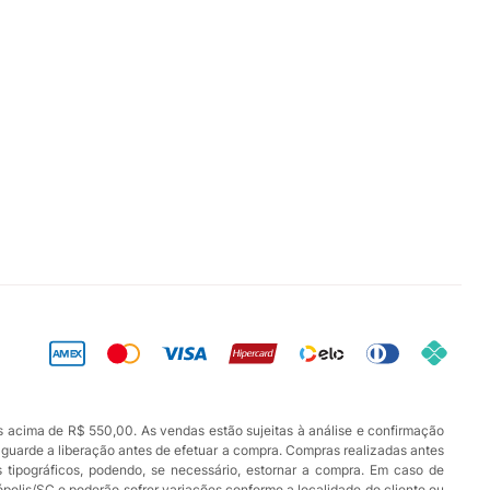
s acima de R$ 550,00. As vendas estão sujeitas à análise e confirmação
aguarde a liberação antes de efetuar a compra. Compras realizadas antes
os tipográficos, podendo, se necessário, estornar a compra. Em caso de
ópolis/SC e poderão sofrer variações conforme a localidade do cliente ou