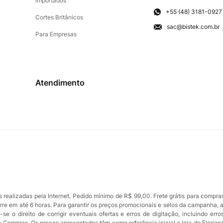
Importados
+55 (48) 3181-0927
Cortes Britânicos
sac@bistek.com.br
Para Empresas
Atendimento
ealizadas pela Internet. Pedido mínimo de R$ 99,00. Frete grátis para compra
orre em até 6 horas. Para garantir os preços promocionais e selos da campanha, 
se o direito de corrigir eventuais ofertas e erros de digitação, incluindo err
de Compras. Os preços apresentados têm como referência inicial a loja de Florian