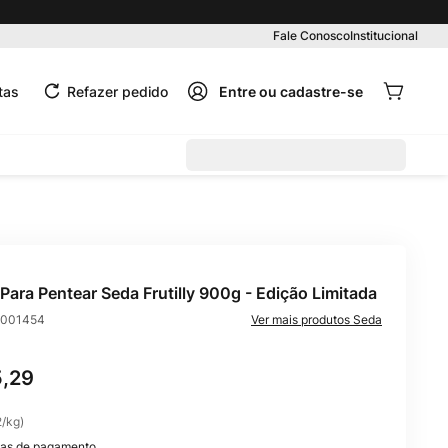
Pedido mínimo R$ 99,00
Fale Conosco
Institucional
tas
Refazer pedido
Para Pentear Seda Frutilly 900g - Edição Limitada
001454
Seda
5
,
29
2
/
kg
)
as de pagamento