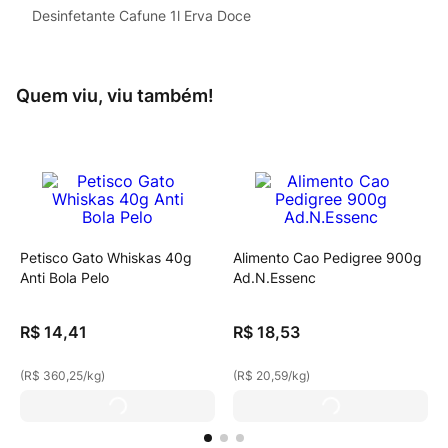
Desinfetante Cafune 1l Erva Doce
Quem viu, viu também!
Petisco Gato Whiskas 40g
Alimento Cao Pedigree 900g
Anti Bola Pelo
Ad.N.Essenc
R$
14
,
41
R$
18
,
53
(
R$ 360,25
/
kg
)
(
R$ 20,59
/
kg
)