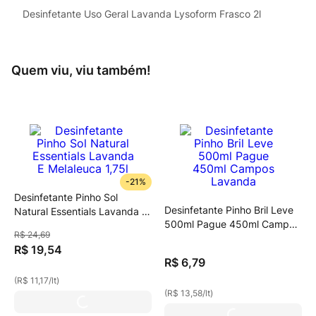
Desinfetante Uso Geral Lavanda Lysoform Frasco 2l
Quem viu, viu também!
-
21%
Desinfetante Pinho Sol
Desinfetante Pinho Bril Leve
Natural Essentials Lavanda E
500ml Pague 450ml Campos
Melaleuca 1,75l
R$
24
,
69
Lavanda
R$
19
,
54
R$
6
,
79
(
R$ 11,17
/
lt
)
(
R$ 13,58
/
lt
)