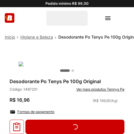
Pedido mínimo R$ 99,00
Higiene e Beleza
Desodorante Po Tenys Pe 100g Origin
Desodorante Po Tenys Pe 100g Original
Código:
1497251
Tennys Pe
R$
16
,
96
(
R$ 169,60
/
kg
)
Formas de pagamento