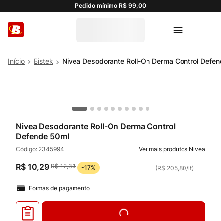
Pedido mínimo R$ 99,00
Bistek
Nivea Desodorante Roll-On Derma Control Defe
Nivea Desodorante Roll-On Derma Control
Defende 50ml
Código:
2345994
Nivea
R$
10
,
29
R$
12
,
33
-
17%
(
R$ 205,80
/
lt
)
Formas de pagamento