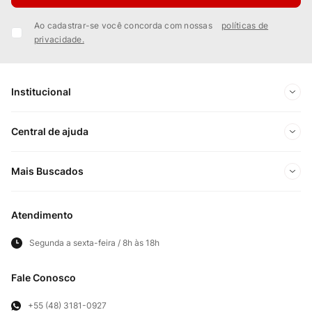
Ao cadastrar-se você concorda com nossas
políticas de
privacidade.
Institucional
Sobre Nós
Central de ajuda
Nossas Lojas
Minha conta
Mais Buscados
Trabalhe conosco
Meus pedidos
Ofertas Exclusivas do Site
Privacidade e Segurança
Atendimento
Acompanhe seu pedido
Importados
Panfletos lojas físicas
Segunda a sexta-feira / 8h às 18h
Frete e Entregas
Cortes Britânicos
Clube Bistek
Troca e Devoluções
Fale Conosco
Para Empresas
Televendas
Exercício de Direito
+55 (48) 3181-0927